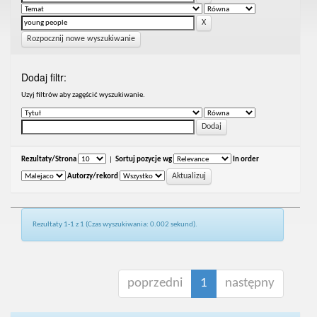
Rozpocznij nowe wyszukiwanie
Dodaj filtr:
Uzyj filtrów aby zagęścić wyszukiwanie.
Rezultaty/Strona
|
Sortuj pozycje wg
In order
Autorzy/rekord
Rezultaty 1-1 z 1 (Czas wyszukiwania: 0.002 sekund).
poprzedni
1
następny