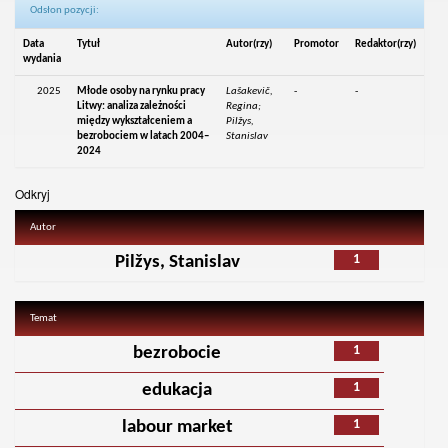
Odsłon pozycji:
Data
Tytuł
Autor(rzy)
Promotor
Redaktor(rzy)
wydania
2025
Młode osoby na rynku pracy
Lašakevič,
-
-
Litwy: analiza zależności
Regina;
między wykształceniem a
Pilžys,
bezrobociem w latach 2004–
Stanislav
2024
Odkryj
Autor
1
Pilžys, Stanislav
Temat
1
bezrobocie
1
edukacja
1
labour market