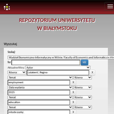
Skip
REPOZYTORIUM UNIWERSYTETU
navigation
W BIAŁYMSTOKU
Wyszukaj
Szukaj:
for
Aktualne filtry: