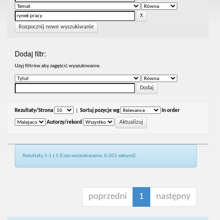
Rozpocznij nowe wyszukiwanie
Dodaj filtr:
Uzyj filtrów aby zagęścić wyszukiwanie.
Rezultaty/Strona
|
Sortuj pozycje wg
In order
Autorzy/rekord
Rezultaty 1-1 z 1 (Czas wyszukiwania: 0.001 sekund).
poprzedni
1
następny