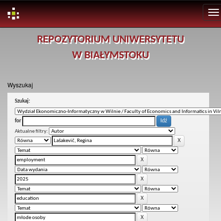
Skip
REPOZYTORIUM UNIWERSYTETU
navigation
W BIAŁYMSTOKU
Wyszukaj
Szukaj:
for
Aktualne filtry: