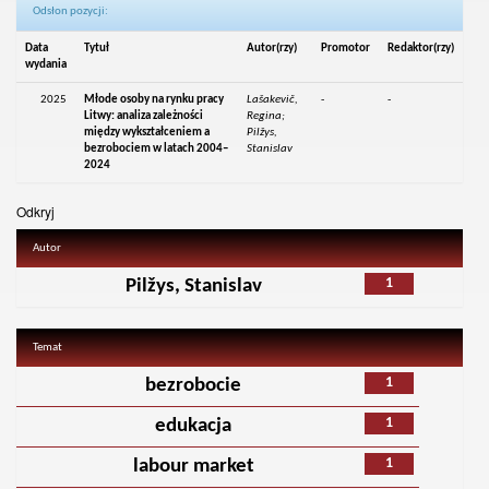
Odsłon pozycji:
Data
Tytuł
Autor(rzy)
Promotor
Redaktor(rzy)
wydania
2025
Młode osoby na rynku pracy
Lašakevič,
-
-
Litwy: analiza zależności
Regina;
między wykształceniem a
Pilžys,
bezrobociem w latach 2004–
Stanislav
2024
Odkryj
Autor
1
Pilžys, Stanislav
Temat
1
bezrobocie
1
edukacja
1
labour market