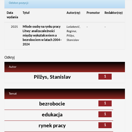
Odsłon pozycji:
Data
Tytuł
Autor(rzy)
Promotor
Redaktor(rzy)
wydania
2025
Młode osoby na rynku pracy
Lašakevič,
-
-
Litwy: analiza zależności
Regina;
między wykształceniem a
Pilžys,
bezrobociem w latach 2004–
Stanislav
2024
Odkryj
Autor
1
Pilžys, Stanislav
Temat
1
bezrobocie
1
edukacja
1
rynek pracy