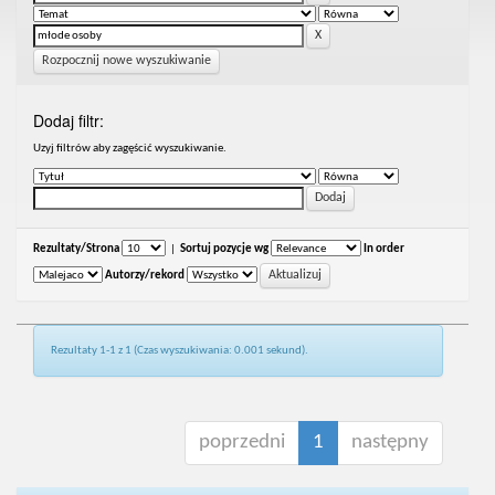
Rozpocznij nowe wyszukiwanie
Dodaj filtr:
Uzyj filtrów aby zagęścić wyszukiwanie.
Rezultaty/Strona
|
Sortuj pozycje wg
In order
Autorzy/rekord
Rezultaty 1-1 z 1 (Czas wyszukiwania: 0.001 sekund).
poprzedni
1
następny