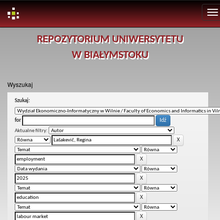
Skip
REPOZYTORIUM UNIWERSYTETU
navigation
W BIAŁYMSTOKU
Wyszukaj
Szukaj:
for
Aktualne filtry: