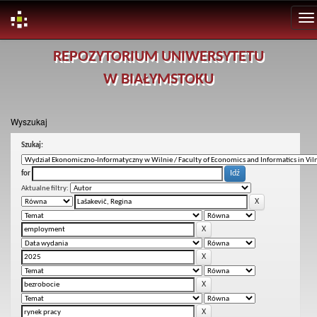
Skip
REPOZYTORIUM UNIWERSYTETU
navigation
W BIAŁYMSTOKU
Wyszukaj
Szukaj:
for
Aktualne filtry: