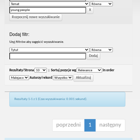
Rozpocznij nowe wyszukiwanie
Dodaj filtr:
Uzyj filtrów aby zagęścić wyszukiwanie.
Rezultaty/Strona
|
Sortuj pozycje wg
In order
Autorzy/rekord
Rezultaty 1-1 z 1 (Czas wyszukiwania: 0.001 sekund).
poprzedni
1
następny