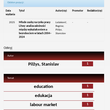
Odsłon pozycji:
Data
Tytuł
Autor(rzy)
Promotor
Redaktor(rzy)
wydania
2025
Młode osoby na rynku pracy
Lašakevič,
-
-
Litwy: analiza zależności
Regina;
między wykształceniem a
Pilžys,
bezrobociem w latach 2004–
Stanislav
2024
Odkryj
Autor
1
Pilžys, Stanislav
Temat
1
education
1
edukacja
1
labour market