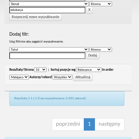
Rozpocznij nowe wyszukiwanie
Dodaj filtr:
Uzyj filtrów aby zagęścić wyszukiwanie.
Rezultaty/Strona
|
Sortuj pozycje wg
In order
Autorzy/rekord
Rezultaty 1-1 z 1 (Czas wyszukiwania: 0.002 sekund).
poprzedni
1
następny