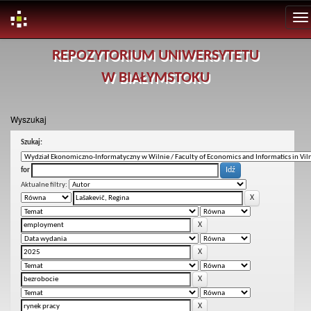
Skip
REPOZYTORIUM UNIWERSYTETU
navigation
W BIAŁYMSTOKU
Wyszukaj
Szukaj:
for
Aktualne filtry: