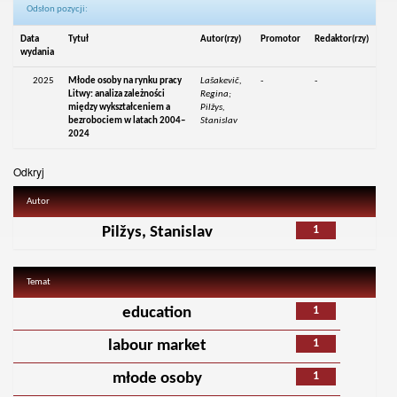
Odsłon pozycji:
Data
Tytuł
Autor(rzy)
Promotor
Redaktor(rzy)
wydania
2025
Młode osoby na rynku pracy
Lašakevič,
-
-
Litwy: analiza zależności
Regina;
między wykształceniem a
Pilžys,
bezrobociem w latach 2004–
Stanislav
2024
Odkryj
Autor
1
Pilžys, Stanislav
Temat
1
education
1
labour market
1
młode osoby