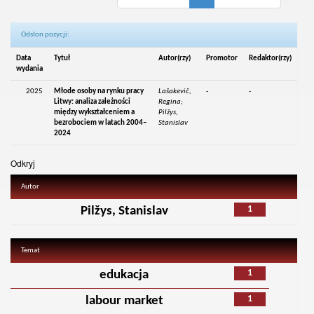
Odsłon pozycji:
Data
Tytuł
Autor(rzy)
Promotor
Redaktor(rzy)
wydania
2025
Młode osoby na rynku pracy
Lašakevič,
-
-
Litwy: analiza zależności
Regina;
między wykształceniem a
Pilžys,
bezrobociem w latach 2004–
Stanislav
2024
Odkryj
Autor
1
Pilžys, Stanislav
Temat
1
edukacja
1
labour market