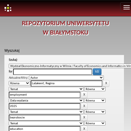
Skip
REPOZYTORIUM UNIWERSYTETU
navigation
W BIAŁYMSTOKU
Wyszukaj
Szukaj:
for
Aktualne filtry: