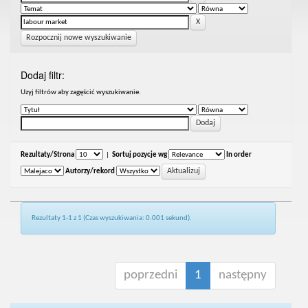
Rozpocznij nowe wyszukiwanie
Dodaj filtr:
Uzyj filtrów aby zagęścić wyszukiwanie.
Rezultaty/Strona
|
Sortuj pozycje wg
In order
Autorzy/rekord
Rezultaty 1-1 z 1 (Czas wyszukiwania: 0.001 sekund).
poprzedni
1
następny