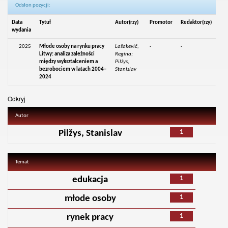
Odsłon pozycji:
Data
Tytuł
Autor(rzy)
Promotor
Redaktor(rzy)
wydania
2025
Młode osoby na rynku pracy
Lašakevič,
-
-
Litwy: analiza zależności
Regina;
między wykształceniem a
Pilžys,
bezrobociem w latach 2004–
Stanislav
2024
Odkryj
Autor
1
Pilžys, Stanislav
Temat
1
edukacja
1
młode osoby
1
rynek pracy