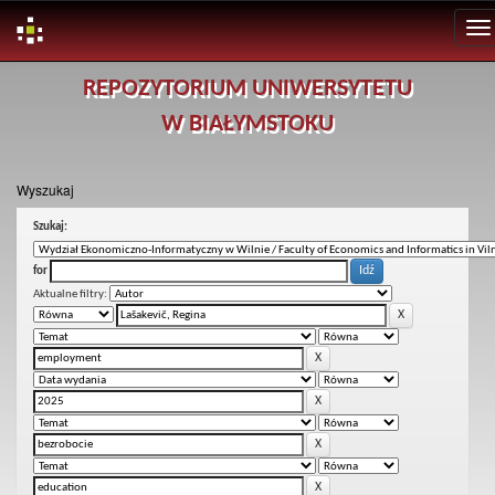
Skip
REPOZYTORIUM UNIWERSYTETU
navigation
W BIAŁYMSTOKU
Wyszukaj
Szukaj:
for
Aktualne filtry: