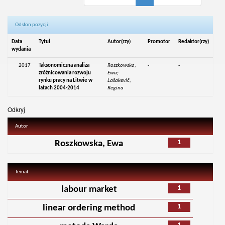
Odsłon pozycji:
Data
Tytuł
Autor(rzy)
Promotor
Redaktor(rzy)
wydania
2017
Taksonomiczna analiza
Roszkowska,
-
-
zróżnicowania rozwoju
Ewa;
rynku pracy na Litwie w
Lašakevič,
latach 2004-2014
Regina
Odkryj
Autor
1
Roszkowska, Ewa
Temat
1
labour market
1
linear ordering method