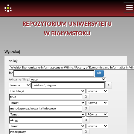
Skip
REPOZYTORIUM UNIWERSYTETU
navigation
W BIAŁYMSTOKU
Wyszukaj
Szukaj:
for
Aktualne filtry: