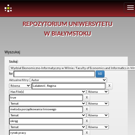
Skip
REPOZYTORIUM UNIWERSYTETU
navigation
W BIAŁYMSTOKU
Wyszukaj
Szukaj:
for
Aktualne filtry: