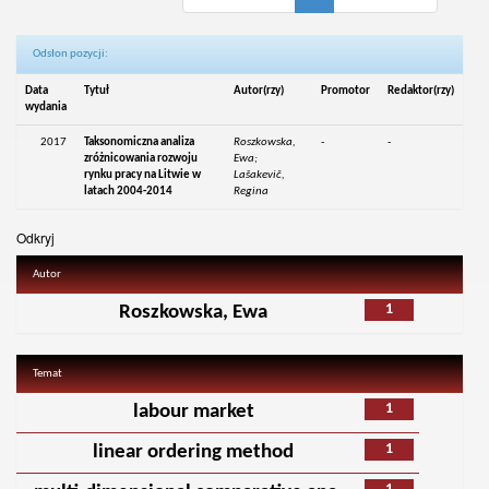
Odsłon pozycji:
Data
Tytuł
Autor(rzy)
Promotor
Redaktor(rzy)
wydania
2017
Taksonomiczna analiza
Roszkowska,
-
-
zróżnicowania rozwoju
Ewa;
rynku pracy na Litwie w
Lašakevič,
latach 2004-2014
Regina
Odkryj
Autor
1
Roszkowska, Ewa
Temat
1
labour market
1
linear ordering method