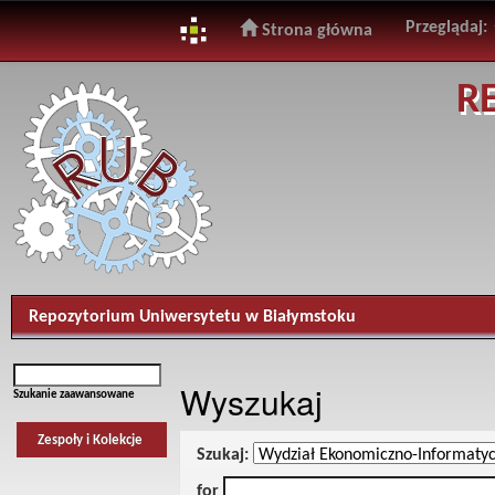
Przeglądaj:
Strona główna
Skip
R
navigation
Repozytorium Uniwersytetu w Białymstoku
Wyszukaj
Szukanie zaawansowane
Zespoły i Kolekcje
Szukaj:
for