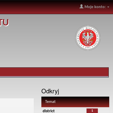
Moje konto:
TU
Odkryj
Temat
1
district