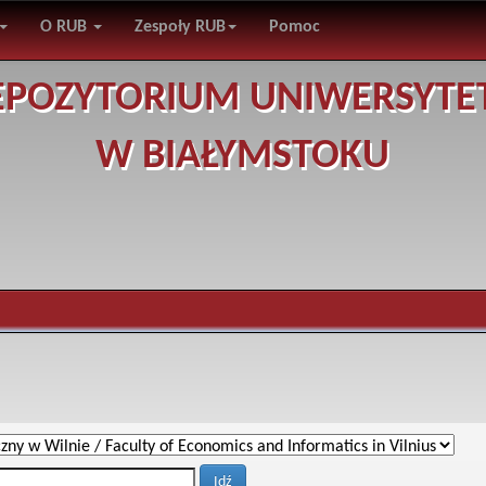
O RUB
Zespoły RUB
Pomoc
EPOZYTORIUM UNIWERSYTE
W BIAŁYMSTOKU