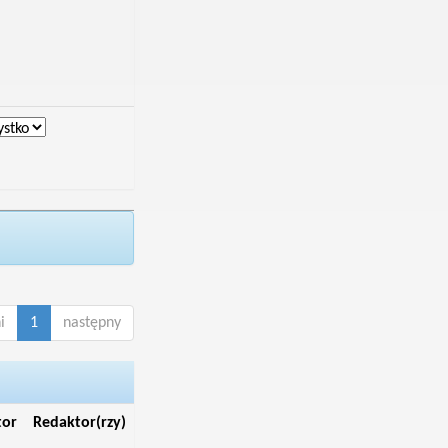
i
1
następny
tor
Redaktor(rzy)