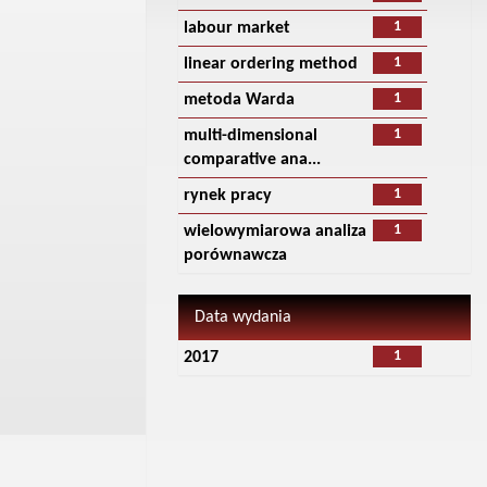
1
labour market
1
linear ordering method
1
metoda Warda
1
multi-dimensional
comparative ana...
1
rynek pracy
1
wielowymiarowa analiza
porównawcza
Data wydania
1
2017