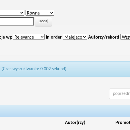
cje wg
In order
Autorzy/rekord
1 (Czas wyszukiwania: 0.002 sekund).
poprzedn
Autor(rzy)
Promo