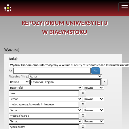
Skip
REPOZYTORIUM UNIWERSYTETU
navigation
W BIAŁYMSTOKU
Wyszukaj
Szukaj:
for
Aktualne filtry: