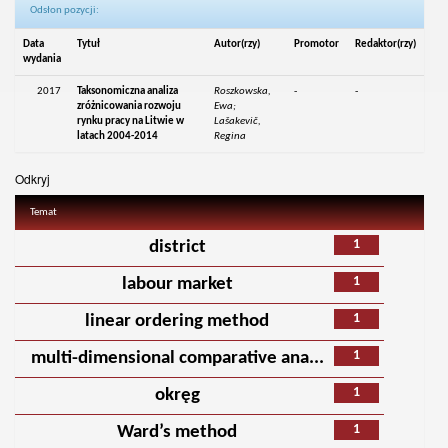
Odsłon pozycji:
Data
Tytuł
Autor(rzy)
Promotor
Redaktor(rzy)
wydania
2017
Taksonomiczna analiza
Roszkowska,
-
-
zróżnicowania rozwoju
Ewa;
rynku pracy na Litwie w
Lašakevič,
latach 2004-2014
Regina
Odkryj
Temat
1
district
1
labour market
1
linear ordering method
1
multi-dimensional comparative ana...
1
okręg
1
Ward’s method