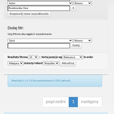
Rozpocznij nowe wyszukiwanie
Dodaj filtr:
Uzyj filtrów aby zagęścić wyszukiwanie.
Rezultaty/Strona
|
Sortuj pozycje wg
In order
Autorzy/rekord
Rezultaty 1-1 z 1 (Czas wyszukiwania: 0.001 sekund).
poprzedni
1
następny