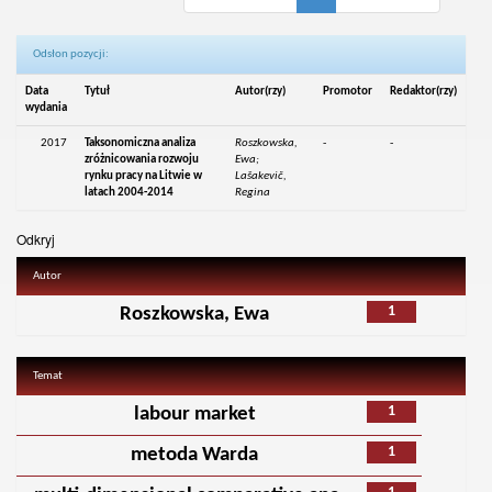
Odsłon pozycji:
Data
Tytuł
Autor(rzy)
Promotor
Redaktor(rzy)
wydania
2017
Taksonomiczna analiza
Roszkowska,
-
-
zróżnicowania rozwoju
Ewa;
rynku pracy na Litwie w
Lašakevič,
latach 2004-2014
Regina
Odkryj
Autor
1
Roszkowska, Ewa
Temat
1
labour market
1
metoda Warda