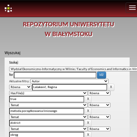
Skip
REPOZYTORIUM UNIWERSYTETU
navigation
W BIAŁYMSTOKU
Wyszukaj
Szukaj:
for
Aktualne filtry: