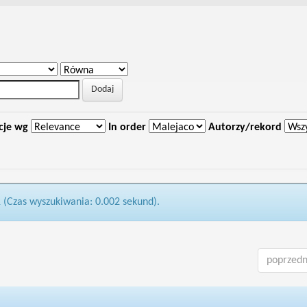
cje wg
In order
Autorzy/rekord
1 (Czas wyszukiwania: 0.002 sekund).
poprzedn