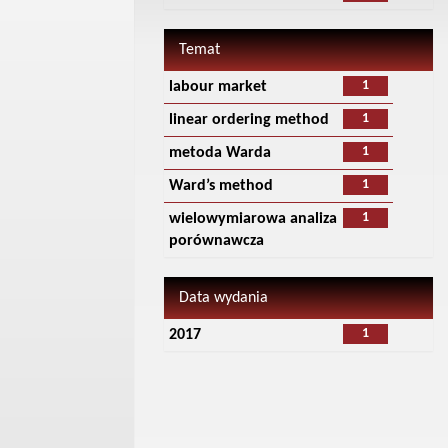
Temat
1
labour market
1
linear ordering method
1
metoda Warda
1
Ward’s method
1
wielowymiarowa analiza
porównawcza
Data wydania
1
2017