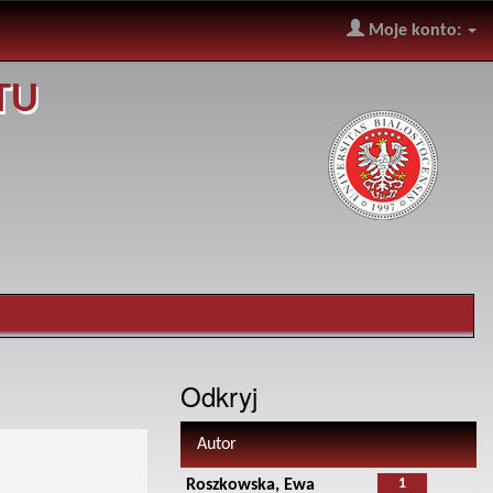
Moje konto:
TU
Odkryj
Autor
1
Roszkowska, Ewa