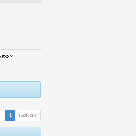
i
1
następny