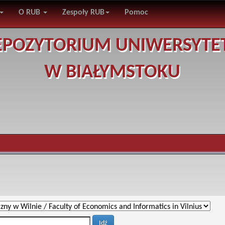
O RUB
Zespoły RUB
Pomoc
EPOZYTORIUM UNIWERSYTE
W BIAŁYMSTOKU