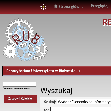
Przeglądaj:
Strona główna
Skip
R
navigation
Repozytorium Uniwersytetu w Białymstoku
Wyszukaj
Szukanie zaawansowane
Zespoły i Kolekcje
Szukaj:
for