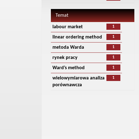
Temat
1
labour market
1
linear ordering method
1
metoda Warda
1
rynek pracy
1
Ward’s method
1
wielowymiarowa analiza
porównawcza