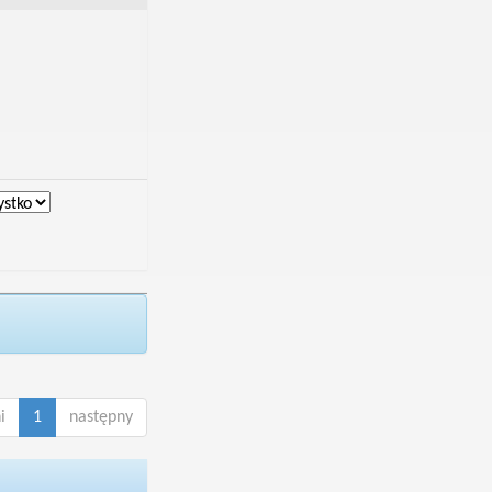
i
1
następny