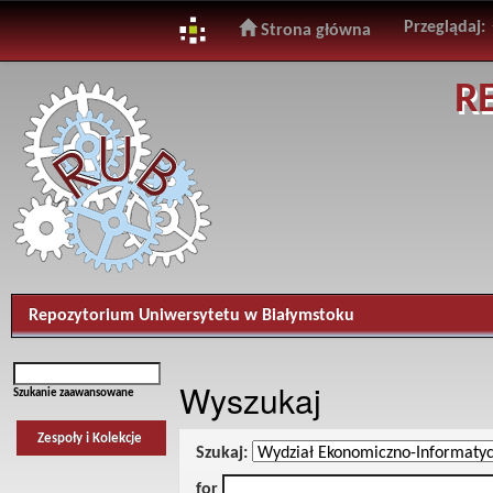
Przeglądaj:
Strona główna
Skip
R
navigation
Repozytorium Uniwersytetu w Białymstoku
Wyszukaj
Szukanie zaawansowane
Zespoły i Kolekcje
Szukaj:
for