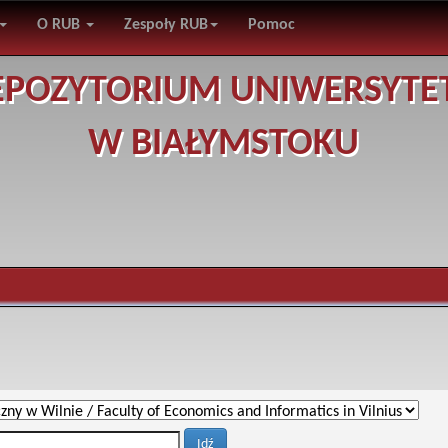
O RUB
Zespoły RUB
Pomoc
EPOZYTORIUM UNIWERSYTE
W BIAŁYMSTOKU