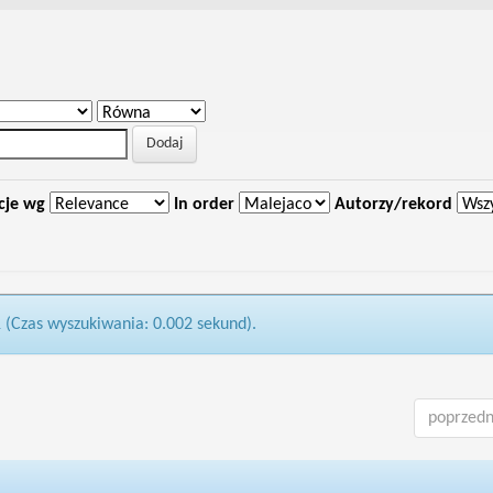
cje wg
In order
Autorzy/rekord
1 (Czas wyszukiwania: 0.002 sekund).
poprzedn