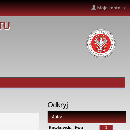
Moje konto:
TU
Odkryj
Autor
1
Roszkowska, Ewa