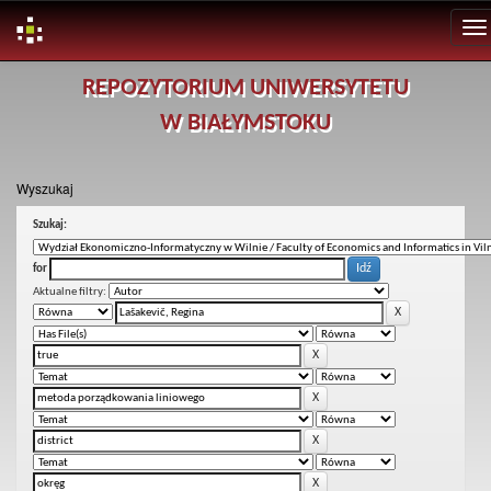
Skip
REPOZYTORIUM UNIWERSYTETU
navigation
W BIAŁYMSTOKU
Wyszukaj
Szukaj:
for
Aktualne filtry: