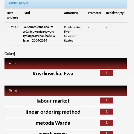
Odsłon pozycji:
Data
Tytuł
Autor(rzy)
Promotor
Redaktor(rzy)
wydania
2017
Taksonomiczna analiza
Roszkowska,
-
-
zróżnicowania rozwoju
Ewa;
rynku pracy na Litwie w
Lašakevič,
latach 2004-2014
Regina
Odkryj
Autor
1
Roszkowska, Ewa
Temat
1
labour market
1
linear ordering method
1
metoda Warda
1