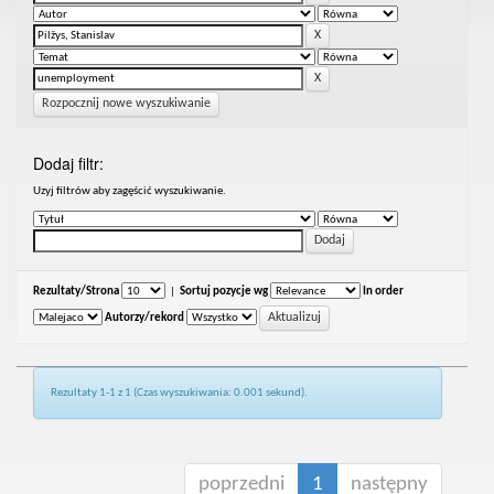
Rozpocznij nowe wyszukiwanie
Dodaj filtr:
Uzyj filtrów aby zagęścić wyszukiwanie.
Rezultaty/Strona
|
Sortuj pozycje wg
In order
Autorzy/rekord
Rezultaty 1-1 z 1 (Czas wyszukiwania: 0.001 sekund).
poprzedni
1
następny