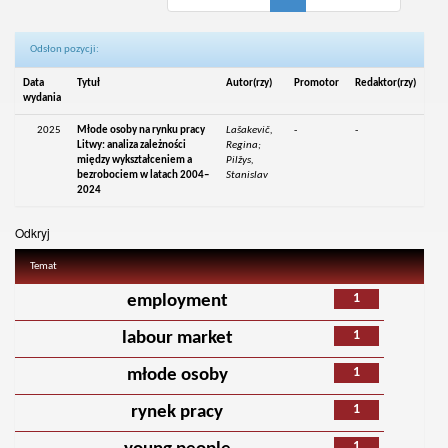
Odsłon pozycji:
Data
Tytuł
Autor(rzy)
Promotor
Redaktor(rzy)
wydania
2025
Młode osoby na rynku pracy
Lašakevič,
-
-
Litwy: analiza zależności
Regina;
między wykształceniem a
Pilžys,
bezrobociem w latach 2004–
Stanislav
2024
Odkryj
Temat
1
employment
1
labour market
1
młode osoby
1
rynek pracy
1