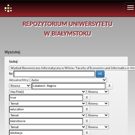
Skip
REPOZYTORIUM UNIWERSYTETU
navigation
W BIAŁYMSTOKU
Wyszukaj
Szukaj:
for
Aktualne filtry: