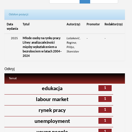
Odsłon pozycji:
Data
Tytuł
Autor(rzy)
Promotor
Redaktor(rzy)
wydania
2025
Młode osoby na rynku pracy
Lašakevič,
-
-
Litwy: analiza zależności
Regina;
między wykształceniem a
Pilžys,
bezrobociem w latach 2004–
Stanislav
2024
Odkryj
Temat
1
edukacja
1
labour market
1
rynek pracy
1
unemployment
1