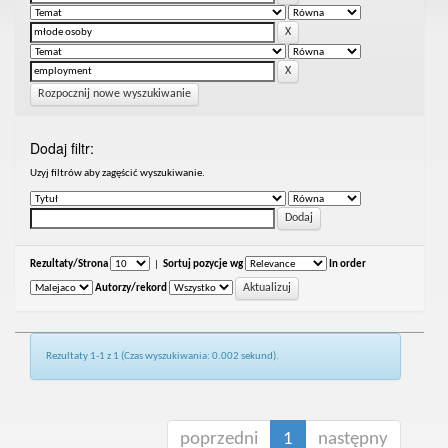
Rozpocznij nowe wyszukiwanie
Dodaj filtr:
Uzyj filtrów aby zagęścić wyszukiwanie.
Rezultaty/Strona
|
Sortuj pozycje wg
In order
Autorzy/rekord
Rezultaty 1-1 z 1 (Czas wyszukiwania: 0.002 sekund).
poprzedni
1
następny