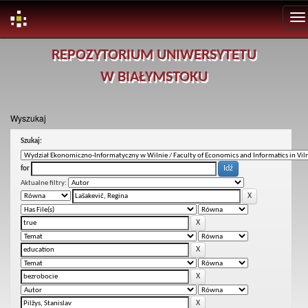
Skip
REPOZYTORIUM UNIWERSYTETU
navigation
W BIAŁYMSTOKU
Wyszukaj
Szukaj:
for
Aktualne filtry: