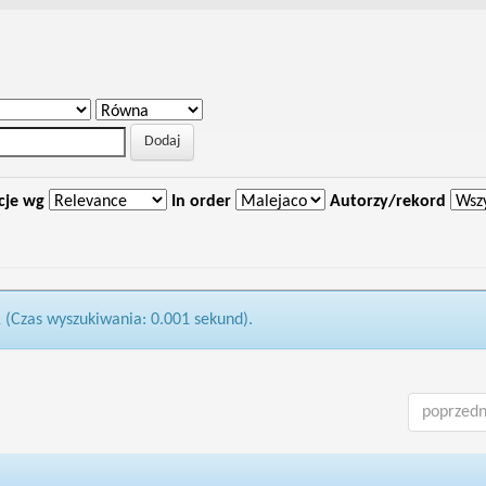
cje wg
In order
Autorzy/rekord
1 (Czas wyszukiwania: 0.001 sekund).
poprzedn