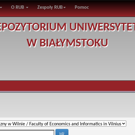
O RUB
Zespoły RUB
Pomoc
EPOZYTORIUM UNIWERSYTE
W BIAŁYMSTOKU