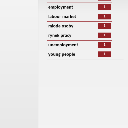
1
employment
1
labour market
1
młode osoby
1
rynek pracy
1
unemployment
1
young people