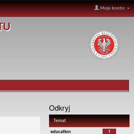
Moje konto:
TU
Odkryj
Temat
1
education