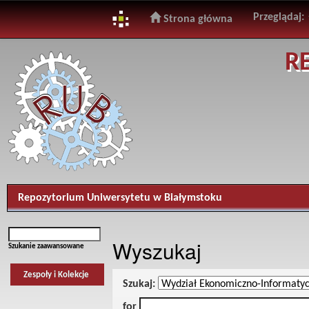
Przeglądaj:
Strona główna
Skip
R
navigation
Repozytorium Uniwersytetu w Białymstoku
Wyszukaj
Szukanie zaawansowane
Zespoły i Kolekcje
Szukaj:
for