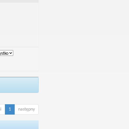
i
1
następny