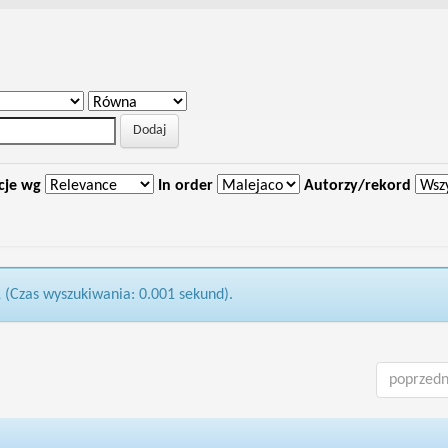
cje wg
In order
Autorzy/rekord
1 (Czas wyszukiwania: 0.001 sekund).
poprzedn