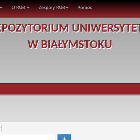
O RUB
Zespoły RUB
Pomoc
EPOZYTORIUM UNIWERSYTE
W BIAŁYMSTOKU