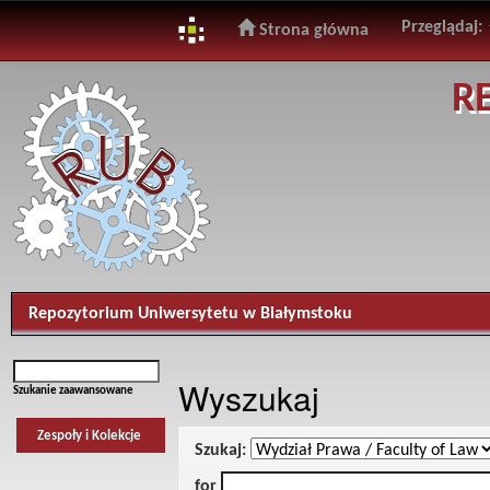
Przeglądaj:
Strona główna
Skip
R
navigation
Repozytorium Uniwersytetu w Białymstoku
Wyszukaj
Szukanie zaawansowane
Zespoły i Kolekcje
Szukaj:
for