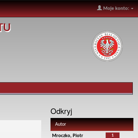
Moje konto:
TU
Odkryj
Autor
1
Mroczko, Piotr