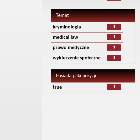
Temat
1
kryminologia
1
medical law
1
prawo medyczne
1
wykluczenie społeczne
Posiada pliki pozycji
1
true