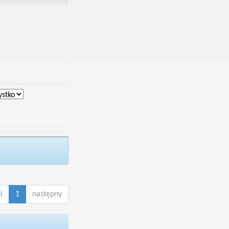
i
1
następny