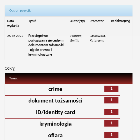
Odsłon pozycji:
Data
Tytuł
Autor(rzy)
Promotor
Redaktor(rzy)
wydania
25-lis-2022
Przestępstwo
Płońska,
Laskowska,
-
posługiwania się cudzym
Emilia
Katarzyna
dokumentem tożsamości
- ujęcie prawne i
kryminologiczne
Odkryj
Temat
1
crime
1
dokument tożsamości
1
ID/identity card
1
kryminologia
1
ofiara