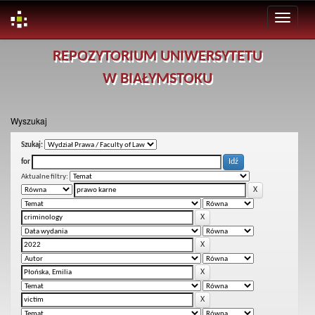
Skip
REPOZYTORIUM UNIWERSYTETU
navigation
W BIAŁYMSTOKU
Wyszukaj
Szukaj:
for
Aktualne filtry: