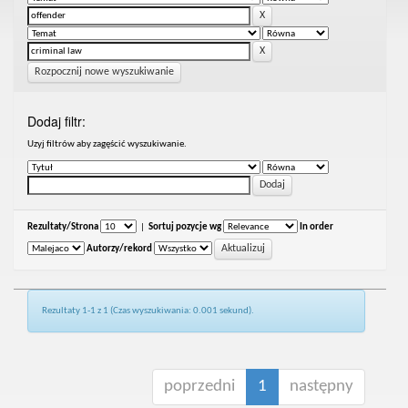
Rozpocznij nowe wyszukiwanie
Dodaj filtr:
Uzyj filtrów aby zagęścić wyszukiwanie.
Rezultaty/Strona
|
Sortuj pozycje wg
In order
Autorzy/rekord
Rezultaty 1-1 z 1 (Czas wyszukiwania: 0.001 sekund).
poprzedni
1
następny