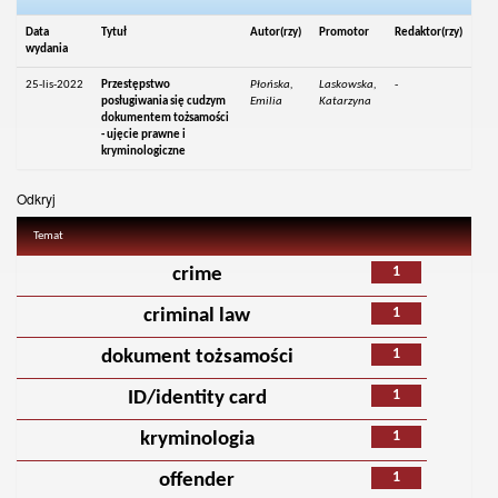
Data
Tytuł
Autor(rzy)
Promotor
Redaktor(rzy)
wydania
25-lis-2022
Przestępstwo
Płońska,
Laskowska,
-
posługiwania się cudzym
Emilia
Katarzyna
dokumentem tożsamości
- ujęcie prawne i
kryminologiczne
Odkryj
Temat
1
crime
1
criminal law
1
dokument tożsamości
1
ID/identity card
1
kryminologia
1
offender