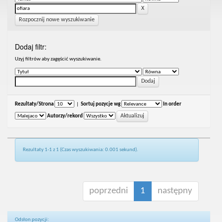
Rozpocznij nowe wyszukiwanie
Dodaj filtr:
Uzyj filtrów aby zagęścić wyszukiwanie.
Rezultaty/Strona
|
Sortuj pozycje wg
In order
Autorzy/rekord
Rezultaty 1-1 z 1 (Czas wyszukiwania: 0.001 sekund).
poprzedni
1
następny
Odsłon pozycji: