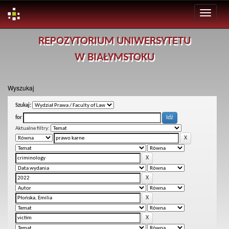
Skip
REPOZYTORIUM UNIWERSYTETU
navigation
W BIAŁYMSTOKU
Wyszukaj
Szukaj:
for
Aktualne filtry: