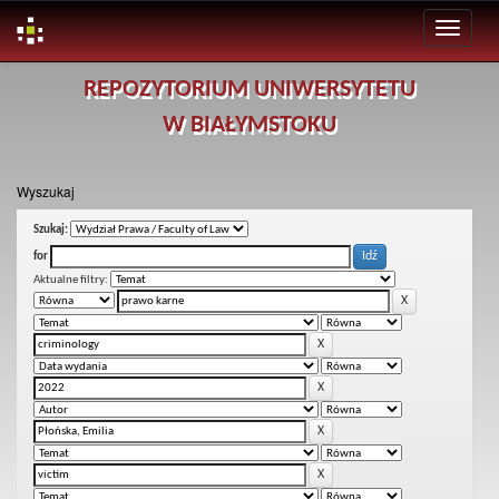
Skip
REPOZYTORIUM UNIWERSYTETU
navigation
W BIAŁYMSTOKU
Wyszukaj
Szukaj:
for
Aktualne filtry: