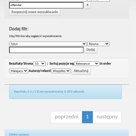
Rozpocznij nowe wyszukiwanie
Dodaj filtr:
Uzyj filtrów aby zagęścić wyszukiwanie.
Rezultaty/Strona
|
Sortuj pozycje wg
In order
Autorzy/rekord
Rezultaty 1-1 z 1 (Czas wyszukiwania: 0.002 sekund).
poprzedni
1
następny
Odsłon pozycji: