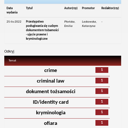
Data
Tytuł
Autor(rzy)
Promotor
Redaktor(rzy)
wydania
25-lis-2022
Przestępstwo
Płońska,
Laskowska,
-
posługiwania się cudzym
Emilia
Katarzyna
dokumentem tożsamości
- ujęcie prawne i
kryminologiczne
Odkryj
Temat
1
crime
1
criminal law
1
dokument tożsamości
1
ID/identity card
1
kryminologia
1
ofiara