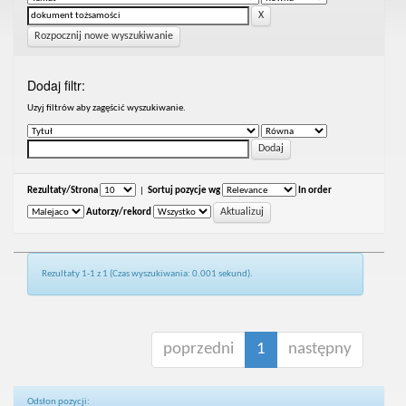
Rozpocznij nowe wyszukiwanie
Dodaj filtr:
Uzyj filtrów aby zagęścić wyszukiwanie.
Rezultaty/Strona
|
Sortuj pozycje wg
In order
Autorzy/rekord
Rezultaty 1-1 z 1 (Czas wyszukiwania: 0.001 sekund).
poprzedni
1
następny
Odsłon pozycji: