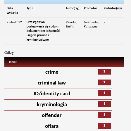
Data
Tytuł
Autor(rzy)
Promotor
Redaktor(rzy)
wydania
25-lis-2022
Przestępstwo
Płońska,
Laskowska,
-
posługiwania się cudzym
Emilia
Katarzyna
dokumentem tożsamości
- ujęcie prawne i
kryminologiczne
Odkryj
Temat
1
crime
1
criminal law
1
ID/identity card
1
kryminologia
1
offender
1
ofiara