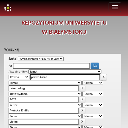
Skip
REPOZYTORIUM UNIWERSYTETU
navigation
W BIAŁYMSTOKU
Wyszukaj
Szukaj:
for
Aktualne filtry: