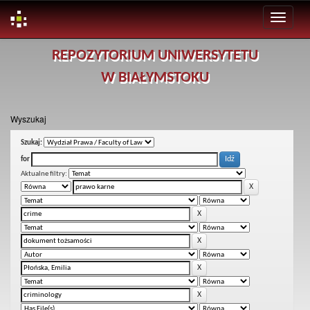
Skip
REPOZYTORIUM UNIWERSYTETU
navigation
W BIAŁYMSTOKU
Wyszukaj
Szukaj:
for
Aktualne filtry: