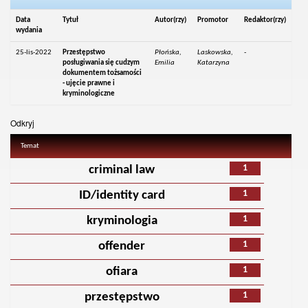
Data
Tytuł
Autor(rzy)
Promotor
Redaktor(rzy)
wydania
25-lis-2022
Przestępstwo
Płońska,
Laskowska,
-
posługiwania się cudzym
Emilia
Katarzyna
dokumentem tożsamości
- ujęcie prawne i
kryminologiczne
Odkryj
Temat
1
criminal law
1
ID/identity card
1
kryminologia
1
offender
1
ofiara
1
przestępstwo