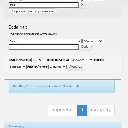
Rozpocznij nowe wyszukiwanie
Dodaj filtr:
Uzyj filtrów aby zagęścić wyszukiwanie.
Rezultaty/Strona
|
Sortuj pozycje wg
In order
Autorzy/rekord
Rezultaty 1-1 z 1 (Czas wyszukiwania: 0.002 sekund).
poprzedni
1
następny
Odsłon pozycji: