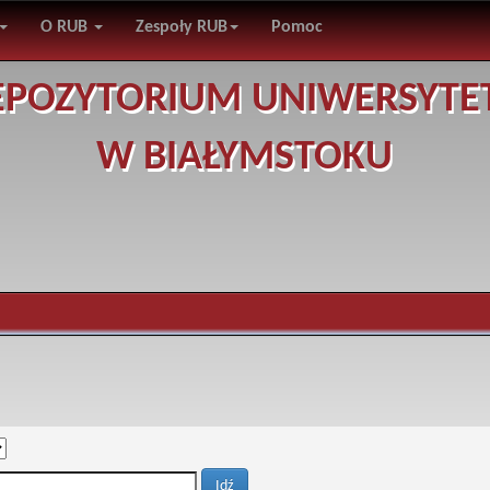
O RUB
Zespoły RUB
Pomoc
EPOZYTORIUM UNIWERSYTE
W BIAŁYMSTOKU