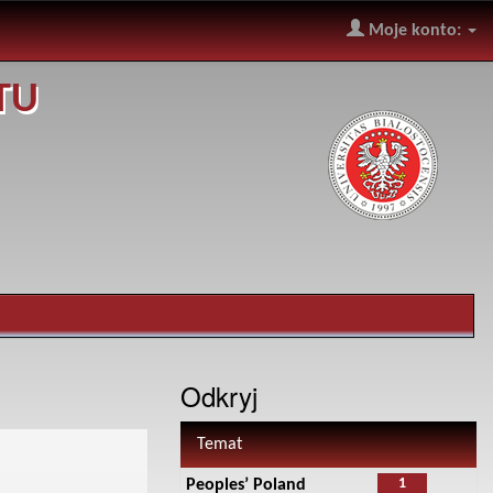
Moje konto:
TU
Odkryj
Temat
1
Peoples’ Poland