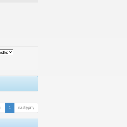
i
1
następny