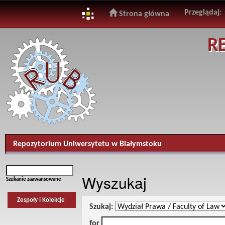
Przeglądaj:
Strona główna
Skip
R
navigation
Repozytorium Uniwersytetu w Białymstoku
Wyszukaj
Szukanie zaawansowane
Zespoły i Kolekcje
Szukaj:
for