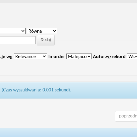
cje wg
In order
Autorzy/rekord
1 (Czas wyszukiwania: 0.001 sekund).
poprzedn