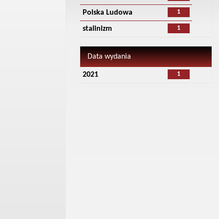
1
Polska Ludowa
1
stalinizm
Data wydania
1
2021