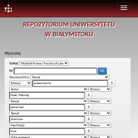
Skip
REPOZYTORIUM UNIWERSYTETU
navigation
W BIAŁYMSTOKU
Wyszukaj
Szukaj:
for
Aktualne filtry: