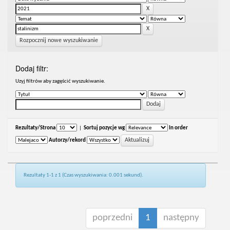
Rozpocznij nowe wyszukiwanie
Dodaj filtr:
Uzyj filtrów aby zagęścić wyszukiwanie.
Rezultaty/Strona
|
Sortuj pozycje wg
In order
Autorzy/rekord
Rezultaty 1-1 z 1 (Czas wyszukiwania: 0.001 sekund).
poprzedni
1
następny