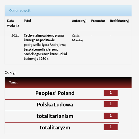
Odsłon pozycji:
Data
Tytuł
Autor(rzy)
Promotor
Redaktor(rzy)
wydania
2021
Cechy stalinowskiego prawa
Osak,
-
-
karnego na podstawie
Mikołaj
podręcznika Igora Andrejewa,
Leszka Lernella i Jerzego
Sawickiego Prawo karne Polski
Ludowej z 1950 r.
Odkryj
Temat
1
Peoples’ Poland
1
Polska Ludowa
1
totalitarianism
1
totalitaryzm