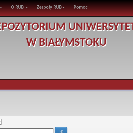
O RUB
Zespoły RUB
Pomoc
EPOZYTORIUM UNIWERSYTE
W BIAŁYMSTOKU