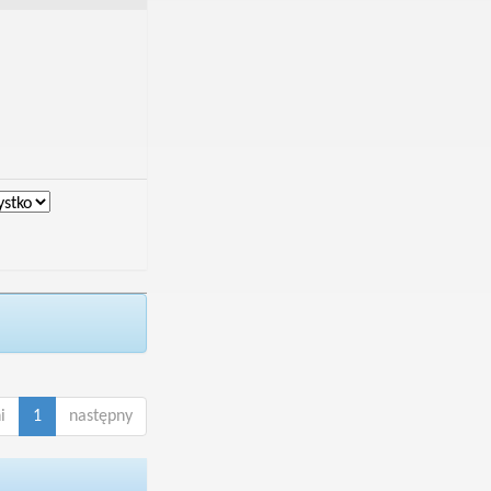
i
1
następny