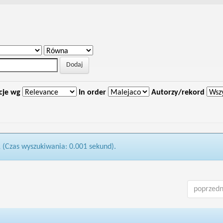
cje wg
In order
Autorzy/rekord
1 (Czas wyszukiwania: 0.001 sekund).
poprzedn