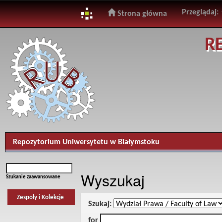
Przeglądaj:
Strona główna
Skip
R
navigation
Repozytorium Uniwersytetu w Białymstoku
Wyszukaj
Szukanie zaawansowane
Zespoły i Kolekcje
Szukaj:
for