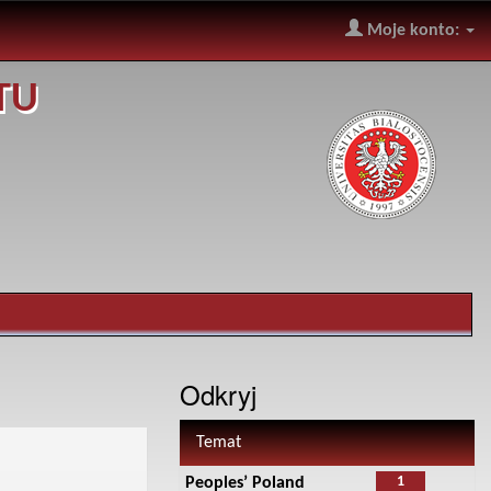
Moje konto:
TU
Odkryj
Temat
1
Peoples’ Poland