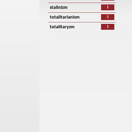
1
stalinizm
1
totalitarianism
1
totalitaryzm