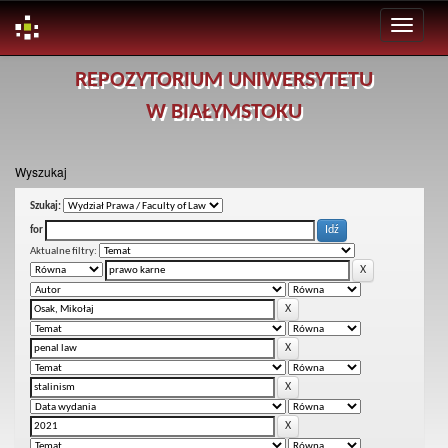
Skip
REPOZYTORIUM UNIWERSYTETU
navigation
W BIAŁYMSTOKU
Wyszukaj
Szukaj:
for
Aktualne filtry: