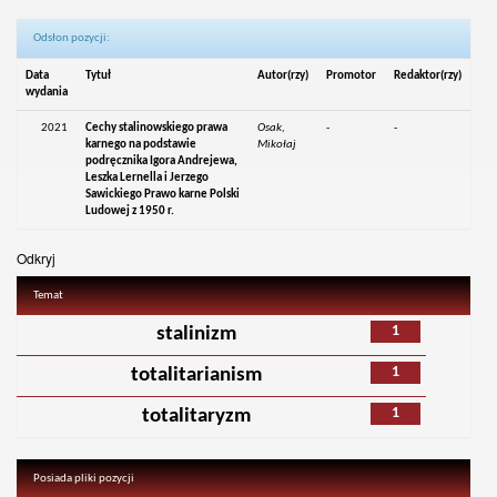
Odsłon pozycji:
Data
Tytuł
Autor(rzy)
Promotor
Redaktor(rzy)
wydania
2021
Cechy stalinowskiego prawa
Osak,
-
-
karnego na podstawie
Mikołaj
podręcznika Igora Andrejewa,
Leszka Lernella i Jerzego
Sawickiego Prawo karne Polski
Ludowej z 1950 r.
Odkryj
Temat
1
stalinizm
1
totalitarianism
1
totalitaryzm
Posiada pliki pozycji