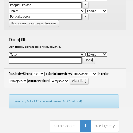
Rozpocznij nowe wyszukiwanie
Dodaj filtr:
Uzyj filtrów aby zagęścić wyszukiwanie.
Rezultaty/Strona
|
Sortuj pozycje wg
In order
Autorzy/rekord
Rezultaty 1-1 z 1 (Czas wyszukiwania: 0.001 sekund).
poprzedni
1
następny