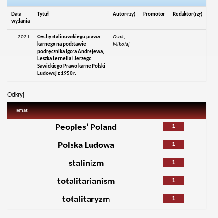
Data
Tytuł
Autor(rzy)
Promotor
Redaktor(rzy)
wydania
2021
Cechy stalinowskiego prawa
Osak,
-
-
karnego na podstawie
Mikołaj
podręcznika Igora Andrejewa,
Leszka Lernella i Jerzego
Sawickiego Prawo karne Polski
Ludowej z 1950 r.
Odkryj
Temat
1
Peoples’ Poland
1
Polska Ludowa
1
stalinizm
1
totalitarianism
1
totalitaryzm