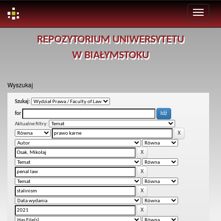
Skip
REPOZYTORIUM UNIWERSYTETU
navigation
W BIAŁYMSTOKU
Wyszukaj
Szukaj:
for
Aktualne filtry: