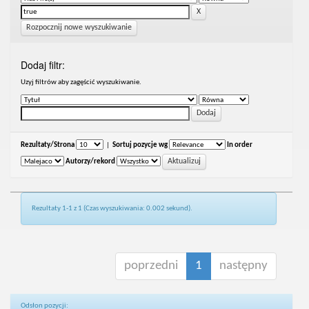
Rozpocznij nowe wyszukiwanie
Dodaj filtr:
Uzyj filtrów aby zagęścić wyszukiwanie.
Rezultaty/Strona
|
Sortuj pozycje wg
In order
Autorzy/rekord
Rezultaty 1-1 z 1 (Czas wyszukiwania: 0.002 sekund).
poprzedni
1
następny
Odsłon pozycji: