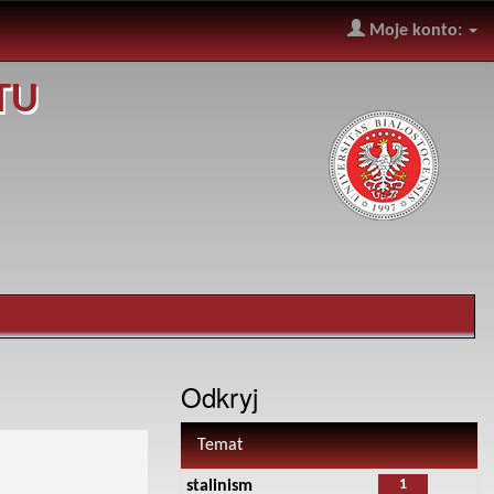
Moje konto:
TU
Odkryj
Temat
1
stalinism