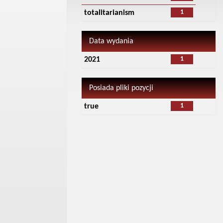
1
totalitarianism
Data wydania
1
2021
Posiada pliki pozycji
1
true