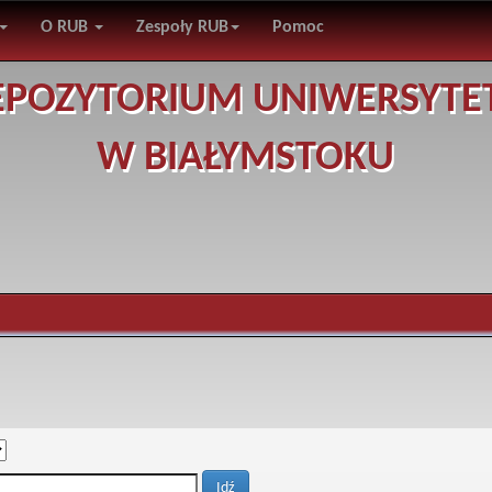
O RUB
Zespoły RUB
Pomoc
EPOZYTORIUM UNIWERSYTE
W BIAŁYMSTOKU