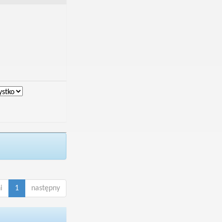
i
1
następny