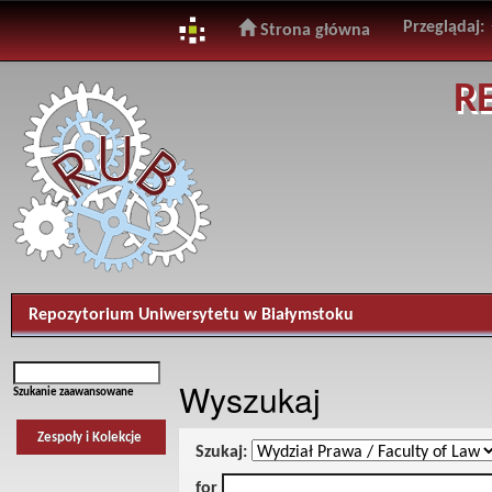
Przeglądaj:
Strona główna
Skip
R
navigation
Repozytorium Uniwersytetu w Białymstoku
Wyszukaj
Szukanie zaawansowane
Zespoły i Kolekcje
Szukaj:
for