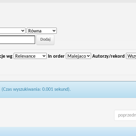
cje wg
In order
Autorzy/rekord
1 (Czas wyszukiwania: 0.001 sekund).
poprzedn