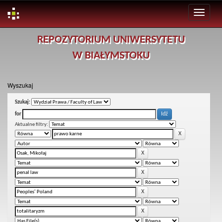
Skip
REPOZYTORIUM UNIWERSYTETU
navigation
W BIAŁYMSTOKU
Wyszukaj
Szukaj:
for
Aktualne filtry: