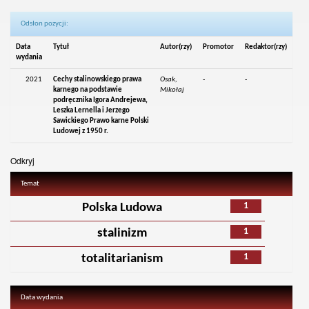
Odsłon pozycji:
Data
Tytuł
Autor(rzy)
Promotor
Redaktor(rzy)
wydania
2021
Cechy stalinowskiego prawa
Osak,
-
-
karnego na podstawie
Mikołaj
podręcznika Igora Andrejewa,
Leszka Lernella i Jerzego
Sawickiego Prawo karne Polski
Ludowej z 1950 r.
Odkryj
Temat
1
Polska Ludowa
1
stalinizm
1
totalitarianism
Data wydania