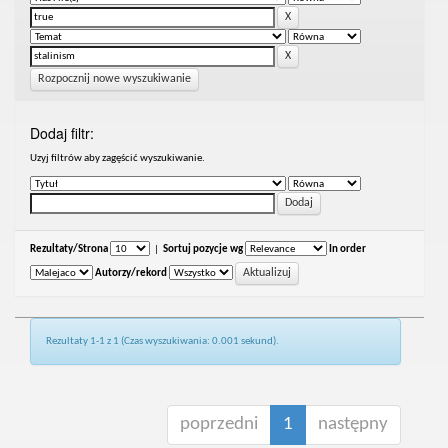
Rozpocznij nowe wyszukiwanie
Dodaj filtr:
Uzyj filtrów aby zagęścić wyszukiwanie.
Rezultaty/Strona
|
Sortuj pozycje wg
In order
Autorzy/rekord
Rezultaty 1-1 z 1 (Czas wyszukiwania: 0.001 sekund).
poprzedni
1
następny