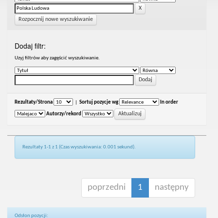
Rozpocznij nowe wyszukiwanie
Dodaj filtr:
Uzyj filtrów aby zagęścić wyszukiwanie.
Rezultaty/Strona
|
Sortuj pozycje wg
In order
Autorzy/rekord
Rezultaty 1-1 z 1 (Czas wyszukiwania: 0.001 sekund).
poprzedni
1
następny
Odsłon pozycji: