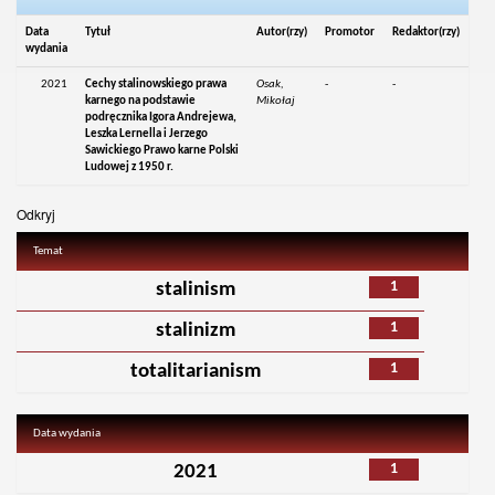
Data
Tytuł
Autor(rzy)
Promotor
Redaktor(rzy)
wydania
2021
Cechy stalinowskiego prawa
Osak,
-
-
karnego na podstawie
Mikołaj
podręcznika Igora Andrejewa,
Leszka Lernella i Jerzego
Sawickiego Prawo karne Polski
Ludowej z 1950 r.
Odkryj
Temat
1
stalinism
1
stalinizm
1
totalitarianism
Data wydania
1
2021