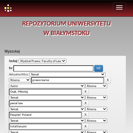
Skip
REPOZYTORIUM UNIWERSYTETU
navigation
W BIAŁYMSTOKU
Wyszukaj
Szukaj:
for
Aktualne filtry: