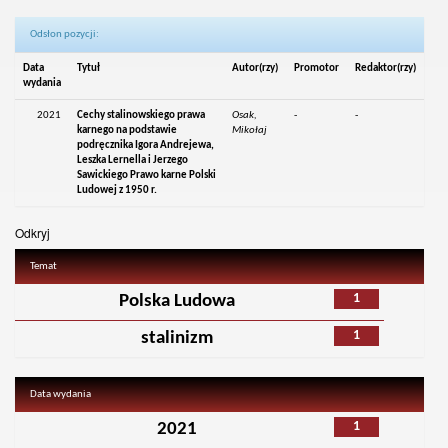
Odsłon pozycji:
Data
Tytuł
Autor(rzy)
Promotor
Redaktor(rzy)
wydania
2021
Cechy stalinowskiego prawa
Osak,
-
-
karnego na podstawie
Mikołaj
podręcznika Igora Andrejewa,
Leszka Lernella i Jerzego
Sawickiego Prawo karne Polski
Ludowej z 1950 r.
Odkryj
Temat
1
Polska Ludowa
1
stalinizm
Data wydania
1
2021