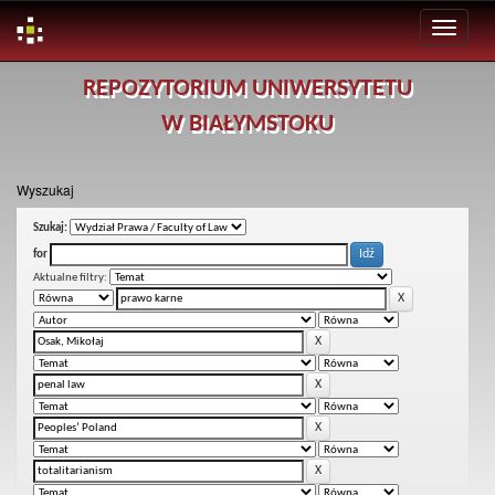
Skip
REPOZYTORIUM UNIWERSYTETU
navigation
W BIAŁYMSTOKU
Wyszukaj
Szukaj:
for
Aktualne filtry: