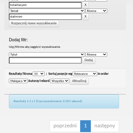
Rozpocznij nowe wyszukiwanie
Dodaj filtr:
Uzyj filtrów aby zagęścić wyszukiwanie.
Rezultaty/Strona
|
Sortuj pozycje wg
In order
Autorzy/rekord
Rezultaty 1-1 z 1 (Czas wyszukiwania: 0.001 sekund).
poprzedni
1
następny