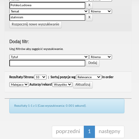
Rozpocznij nowe wyszukiwanie
Dodaj filtr:
Uzyj filtrów aby zagęścić wyszukiwanie.
Rezultaty/Strona
|
Sortuj pozycje wg
In order
Autorzy/rekord
Rezultaty 1-1 z 1 (Czas wyszukiwania: 0.001 sekund).
poprzedni
1
następny