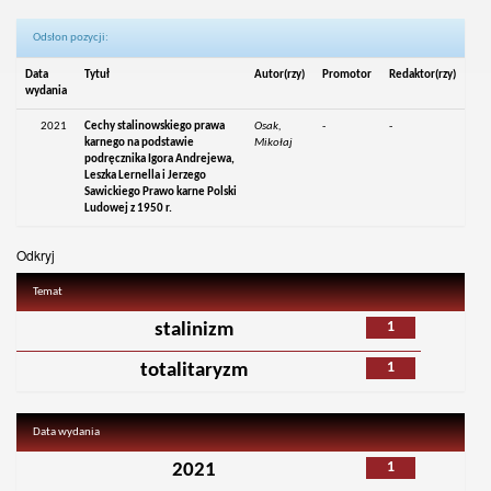
Odsłon pozycji:
Data
Tytuł
Autor(rzy)
Promotor
Redaktor(rzy)
wydania
2021
Cechy stalinowskiego prawa
Osak,
-
-
karnego na podstawie
Mikołaj
podręcznika Igora Andrejewa,
Leszka Lernella i Jerzego
Sawickiego Prawo karne Polski
Ludowej z 1950 r.
Odkryj
Temat
1
stalinizm
1
totalitaryzm
Data wydania
1
2021