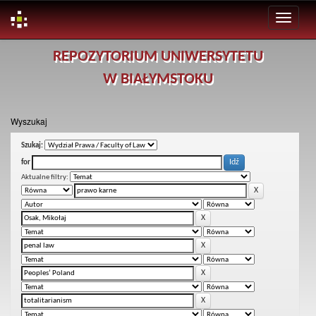
Skip
REPOZYTORIUM UNIWERSYTETU
navigation
W BIAŁYMSTOKU
Wyszukaj
Szukaj:
for
Aktualne filtry: