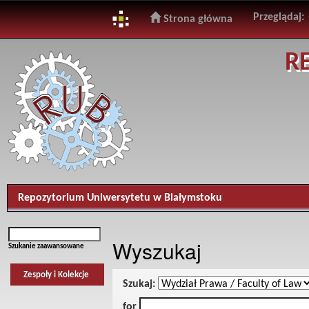
Przeglądaj:
Strona główna
Skip
R
navigation
Repozytorium Uniwersytetu w Białymstoku
Wyszukaj
Szukanie zaawansowane
Zespoły i Kolekcje
Szukaj:
for