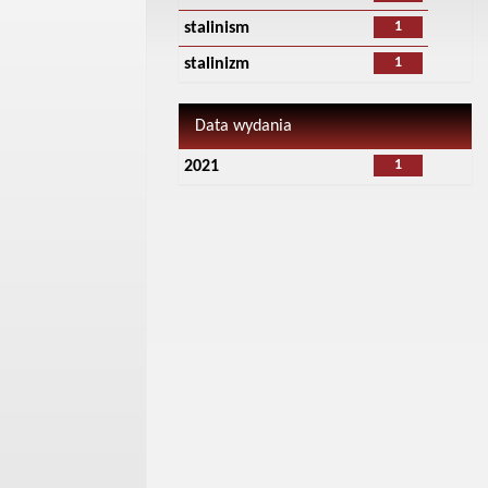
1
stalinism
1
stalinizm
Data wydania
1
2021