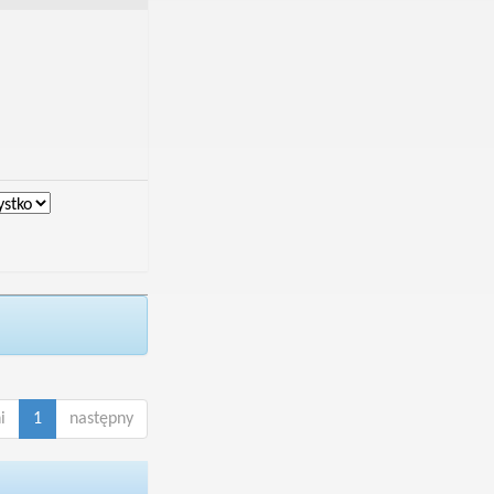
i
1
następny