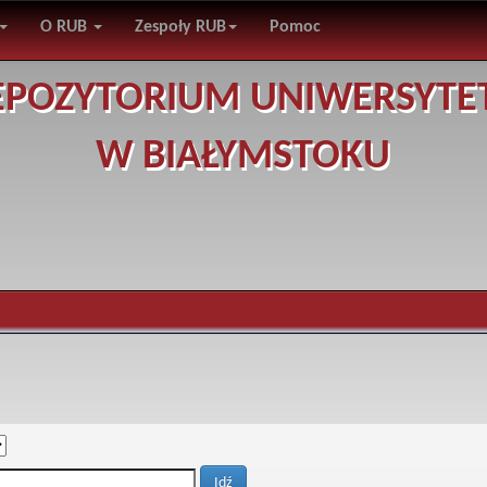
O RUB
Zespoły RUB
Pomoc
EPOZYTORIUM UNIWERSYTE
W BIAŁYMSTOKU