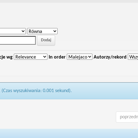
cje wg
In order
Autorzy/rekord
1 (Czas wyszukiwania: 0.001 sekund).
poprzedn