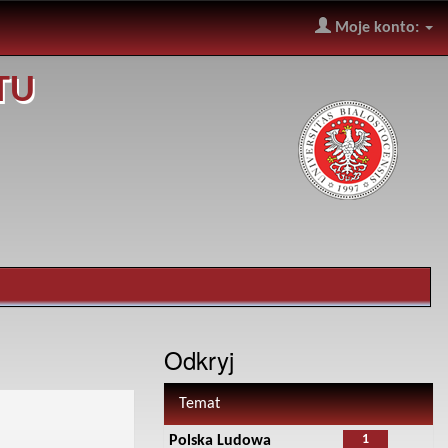
Moje konto:
TU
Odkryj
Temat
1
Polska Ludowa