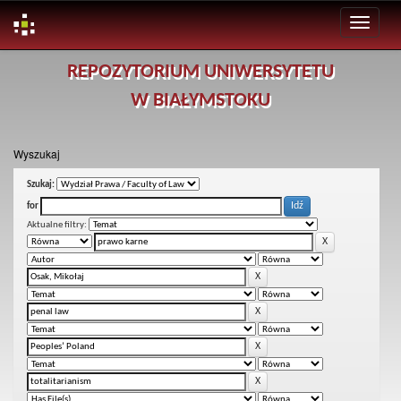
Skip
REPOZYTORIUM UNIWERSYTETU
navigation
W BIAŁYMSTOKU
Wyszukaj
Szukaj:
for
Aktualne filtry: