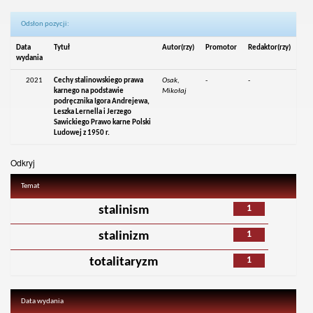
Odsłon pozycji:
Data
Tytuł
Autor(rzy)
Promotor
Redaktor(rzy)
wydania
2021
Cechy stalinowskiego prawa
Osak,
-
-
karnego na podstawie
Mikołaj
podręcznika Igora Andrejewa,
Leszka Lernella i Jerzego
Sawickiego Prawo karne Polski
Ludowej z 1950 r.
Odkryj
Temat
1
stalinism
1
stalinizm
1
totalitaryzm
Data wydania