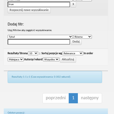
Rozpocznij nowe wyszukiwanie
Dodaj filtr:
Uzyj filtrów aby zagęścić wyszukiwanie.
Rezultaty/Strona
|
Sortuj pozycje wg
In order
Autorzy/rekord
Rezultaty 1-1 z 1 (Czas wyszukiwania: 0.002 sekund).
poprzedni
1
następny
Odsłon pozycji: