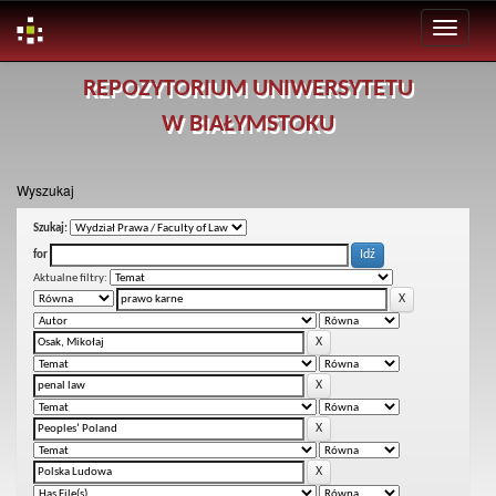
Skip
REPOZYTORIUM UNIWERSYTETU
navigation
W BIAŁYMSTOKU
Wyszukaj
Szukaj:
for
Aktualne filtry: