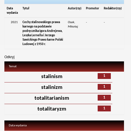
Data
Tytuł
Autor(rzy)
Promotor
Redaktor(rzy)
wydania
2021
Cechy stalinowskiego prawa
Osak,
-
-
karnego na podstawie
Mikołaj
podręcznika Igora Andrejewa,
Leszka Lernella i Jerzego
Sawickiego Prawo karne Polski
Ludowej z 1950 r.
Odkryj
Temat
1
stalinism
1
stalinizm
1
totalitarianism
1
totalitaryzm
Data wydania