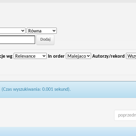
cje wg
In order
Autorzy/rekord
1 (Czas wyszukiwania: 0.001 sekund).
poprzedn