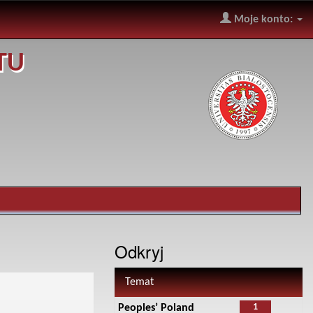
Moje konto:
TU
Odkryj
Temat
1
Peoples’ Poland