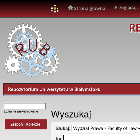
Przeglądaj:
Strona główna
Skip
R
navigation
Repozytorium Uniwersytetu w Białymstoku
Wyszukaj
Szukanie zaawansowane
Zespoły i Kolekcje
Szukaj:
for