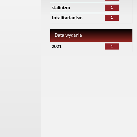
1
stalinizm
1
totalitarianism
Data wydania
1
2021