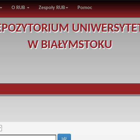
O RUB
Zespoły RUB
Pomoc
EPOZYTORIUM UNIWERSYTE
W BIAŁYMSTOKU