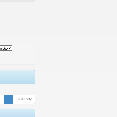
i
1
następny