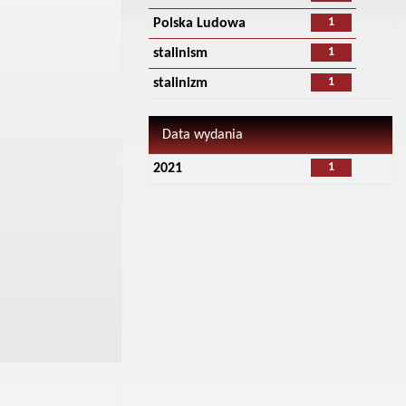
1
Polska Ludowa
1
stalinism
1
stalinizm
Data wydania
1
2021