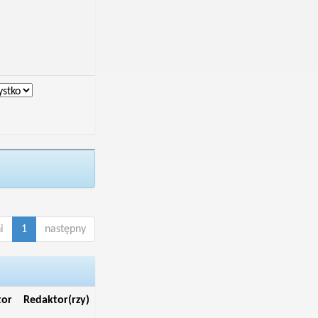
i
1
następny
tor
Redaktor(rzy)