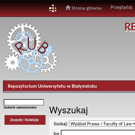
Przeglądaj:
Strona główna
Skip
R
navigation
Repozytorium Uniwersytetu w Białymstoku
Wyszukaj
Szukanie zaawansowane
Zespoły i Kolekcje
Szukaj:
for