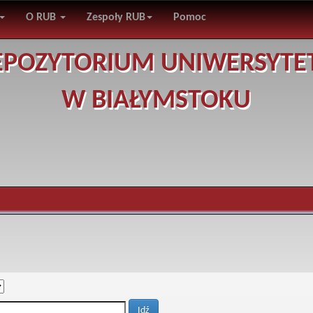
O RUB
Zespoły RUB
Pomoc
EPOZYTORIUM UNIWERSYTE
W BIAŁYMSTOKU