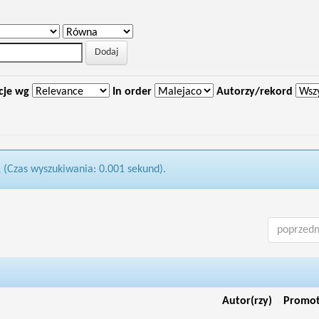
cje wg
In order
Autorzy/rekord
1 (Czas wyszukiwania: 0.001 sekund).
poprzedn
Autor(rzy)
Promo