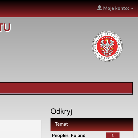
Moje konto:
TU
Odkryj
Temat
1
Peoples’ Poland