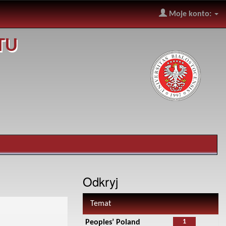
Moje konto:
TU
Odkryj
Temat
1
Peoples’ Poland