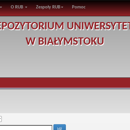
O RUB
Zespoły RUB
Pomoc
EPOZYTORIUM UNIWERSYTE
W BIAŁYMSTOKU