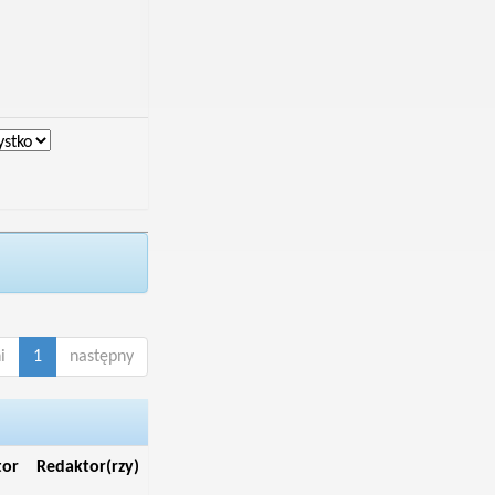
i
1
następny
tor
Redaktor(rzy)