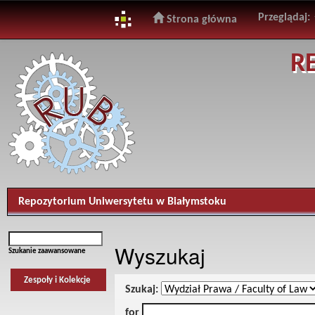
Przeglądaj:
Strona główna
Skip
R
navigation
Repozytorium Uniwersytetu w Białymstoku
Wyszukaj
Szukanie zaawansowane
Zespoły i Kolekcje
Szukaj:
for