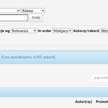
cje wg
In order
Autorzy/rekord
1 (Czas wyszukiwania: 0.002 sekund).
poprzedn
Autor(rzy)
Promo