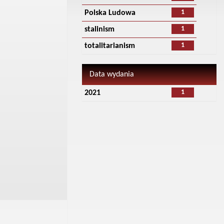
1
Polska Ludowa
1
stalinism
1
totalitarianism
Data wydania
1
2021