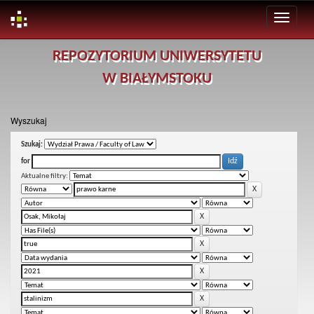
Skip
REPOZYTORIUM UNIWERSYTETU
navigation
W BIAŁYMSTOKU
Wyszukaj
Szukaj:
for
Aktualne filtry: