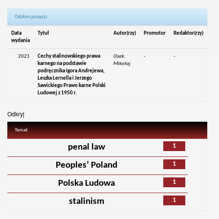
Odsłon pozycji:
Data
Tytuł
Autor(rzy)
Promotor
Redaktor(rzy)
wydania
2021
Cechy stalinowskiego prawa
Osak,
-
-
karnego na podstawie
Mikołaj
podręcznika Igora Andrejewa,
Leszka Lernella i Jerzego
Sawickiego Prawo karne Polski
Ludowej z 1950 r.
Odkryj
Temat
1
penal law
1
Peoples’ Poland
1
Polska Ludowa
1
stalinism