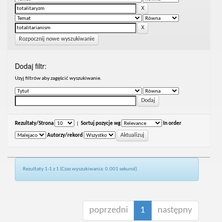
Rozpocznij nowe wyszukiwanie
Dodaj filtr:
Uzyj filtrów aby zagęścić wyszukiwanie.
Rezultaty/Strona
|
Sortuj pozycje wg
In order
Autorzy/rekord
Rezultaty 1-1 z 1 (Czas wyszukiwania: 0.001 sekund).
poprzedni
1
następny