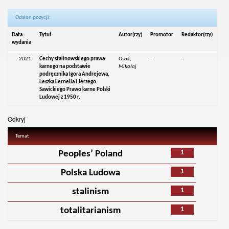
Odsłon pozycji:
Data
Tytuł
Autor(rzy)
Promotor
Redaktor(rzy)
wydania
2021
Cechy stalinowskiego prawa
Osak,
-
-
karnego na podstawie
Mikołaj
podręcznika Igora Andrejewa,
Leszka Lernella i Jerzego
Sawickiego Prawo karne Polski
Ludowej z 1950 r.
Odkryj
Temat
1
Peoples’ Poland
1
Polska Ludowa
1
stalinism
1
totalitarianism