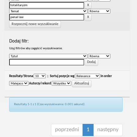
Rozpocznij nowe wyszukiwanie
Dodaj filtr:
Uzyj filtrów aby zagęścić wyszukiwanie.
Rezultaty/Strona
|
Sortuj pozycje wg
In order
Autorzy/rekord
Rezultaty 1-1 z 1 (Czas wyszukiwania: 0.001 sekund).
poprzedni
1
następny