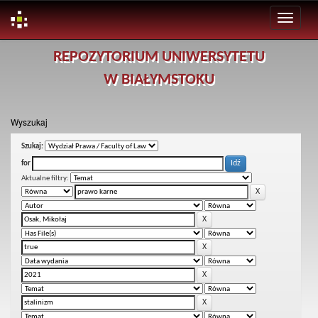
Skip
REPOZYTORIUM UNIWERSYTETU
navigation
W BIAŁYMSTOKU
Wyszukaj
Szukaj:
for
Aktualne filtry: