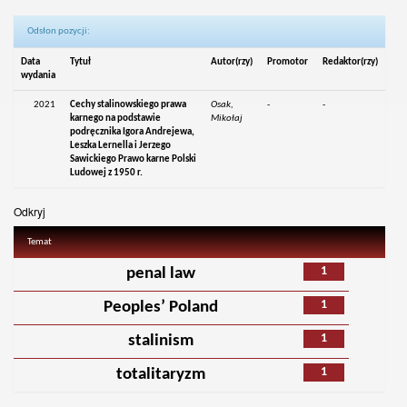
Odsłon pozycji:
Data
Tytuł
Autor(rzy)
Promotor
Redaktor(rzy)
wydania
2021
Cechy stalinowskiego prawa
Osak,
-
-
karnego na podstawie
Mikołaj
podręcznika Igora Andrejewa,
Leszka Lernella i Jerzego
Sawickiego Prawo karne Polski
Ludowej z 1950 r.
Odkryj
Temat
1
penal law
1
Peoples’ Poland
1
stalinism
1
totalitaryzm