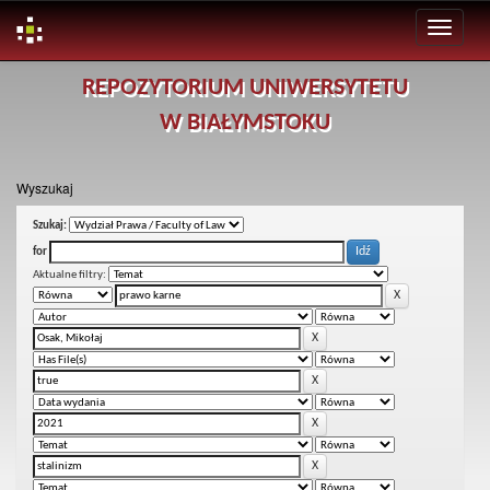
Skip
REPOZYTORIUM UNIWERSYTETU
navigation
W BIAŁYMSTOKU
Wyszukaj
Szukaj:
for
Aktualne filtry: