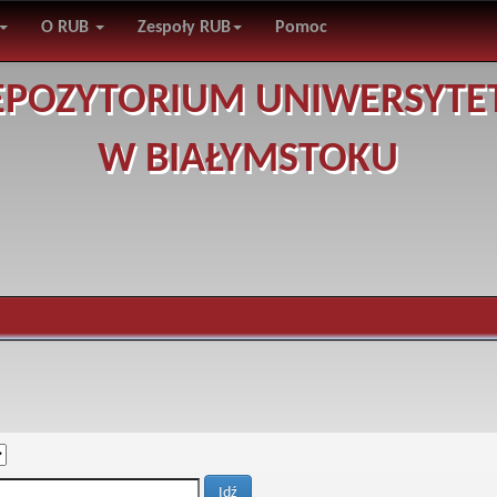
O RUB
Zespoły RUB
Pomoc
EPOZYTORIUM UNIWERSYTE
W BIAŁYMSTOKU