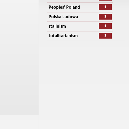
1
Peoples’ Poland
1
Polska Ludowa
1
stalinism
1
totalitarianism