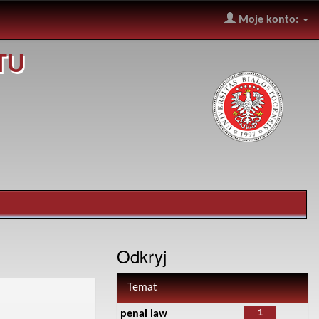
Moje konto:
TU
Odkryj
Temat
1
penal law