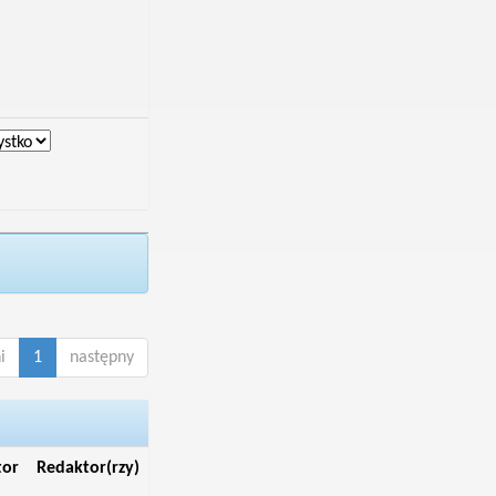
i
1
następny
tor
Redaktor(rzy)