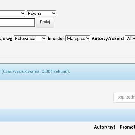
cje wg
In order
Autorzy/rekord
1 (Czas wyszukiwania: 0.001 sekund).
poprzedn
Autor(rzy)
Promo