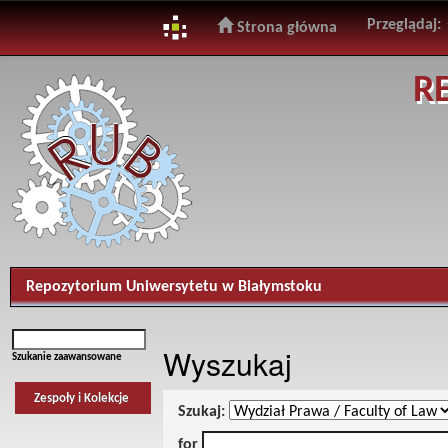
Przeglądaj:
Strona główna
Skip
R
navigation
Repozytorium Uniwersytetu w Białymstoku
Wyszukaj
Szukanie zaawansowane
Zespoły i Kolekcje
Szukaj:
for