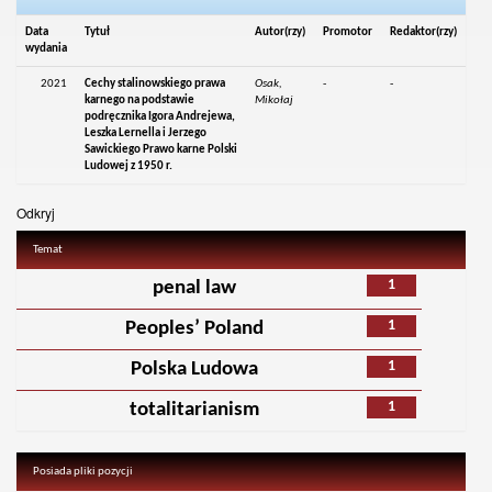
Data
Tytuł
Autor(rzy)
Promotor
Redaktor(rzy)
wydania
2021
Cechy stalinowskiego prawa
Osak,
-
-
karnego na podstawie
Mikołaj
podręcznika Igora Andrejewa,
Leszka Lernella i Jerzego
Sawickiego Prawo karne Polski
Ludowej z 1950 r.
Odkryj
Temat
1
penal law
1
Peoples’ Poland
1
Polska Ludowa
1
totalitarianism
Posiada pliki pozycji