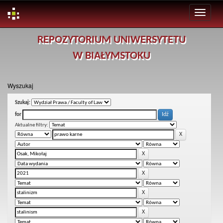
Skip
REPOZYTORIUM UNIWERSYTETU
navigation
W BIAŁYMSTOKU
Wyszukaj
Szukaj:
for
Aktualne filtry: