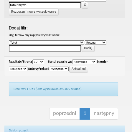
Rozpocznij nowe wyszukiwanie
Dodaj filtr:
Uzyj filtrów aby zagęścić wyszukiwanie.
Rezultaty/Strona
|
Sortuj pozycje wg
In order
Autorzy/rekord
Rezultaty 1-1 z 1 (Czas wyszukiwania: 0.002 sekund).
poprzedni
1
następny
Odsłon pozycji: