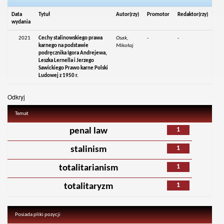
Data
Tytuł
Autor(rzy)
Promotor
Redaktor(rzy)
wydania
2021
Cechy stalinowskiego prawa
Osak,
-
-
karnego na podstawie
Mikołaj
podręcznika Igora Andrejewa,
Leszka Lernella i Jerzego
Sawickiego Prawo karne Polski
Ludowej z 1950 r.
Odkryj
Temat
1
penal law
1
stalinism
1
totalitarianism
1
totalitaryzm
Posiada pliki pozycji