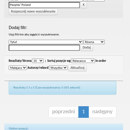
Rozpocznij nowe wyszukiwanie
Dodaj filtr:
Uzyj filtrów aby zagęścić wyszukiwanie.
Rezultaty/Strona
|
Sortuj pozycje wg
In order
Autorzy/rekord
Rezultaty 1-1 z 1 (Czas wyszukiwania: 0.001 sekund).
poprzedni
1
następny
Odsłon pozycji: