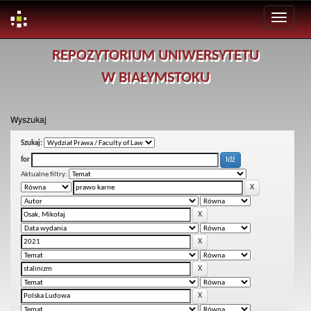
Skip
REPOZYTORIUM UNIWERSYTETU
navigation
W BIAŁYMSTOKU
Wyszukaj
Szukaj:
for
Aktualne filtry: