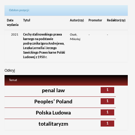
Odsłon pozycji:
Data
Tytuł
Autor(rzy)
Promotor
Redaktor(rzy)
wydania
2021
Cechy stalinowskiego prawa
Osak,
-
-
karnego na podstawie
Mikołaj
podręcznika Igora Andrejewa,
Leszka Lernella i Jerzego
Sawickiego Prawo karne Polski
Ludowej z 1950 r.
Odkryj
Temat
1
penal law
1
Peoples’ Poland
1
Polska Ludowa
1
totalitaryzm