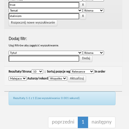
Rozpocznij nowe wyszukiwanie
Dodaj filtr:
Uzyj filtrów aby zagęścić wyszukiwanie.
Rezultaty/Strona
|
Sortuj pozycje wg
In order
Autorzy/rekord
Rezultaty 1-1 z 1 (Czas wyszukiwania: 0.001 sekund).
poprzedni
1
następny