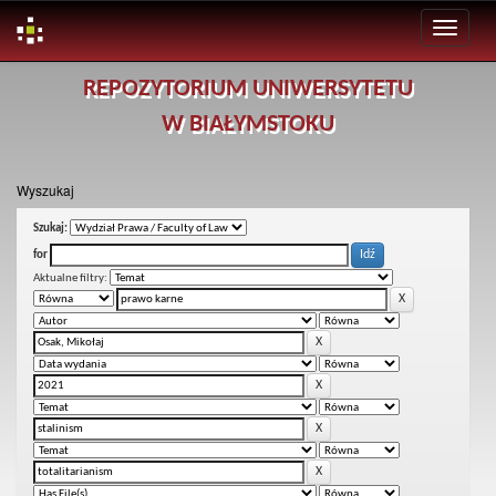
Skip
REPOZYTORIUM UNIWERSYTETU
navigation
W BIAŁYMSTOKU
Wyszukaj
Szukaj:
for
Aktualne filtry: