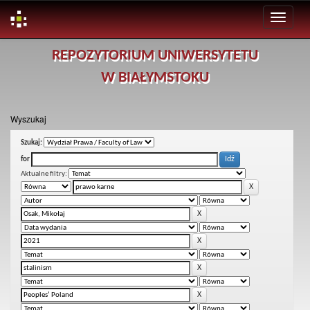
Skip
REPOZYTORIUM UNIWERSYTETU
navigation
W BIAŁYMSTOKU
Wyszukaj
Szukaj:
for
Aktualne filtry: