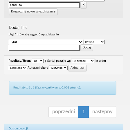
Rozpocznij nowe wyszukiwanie
Dodaj filtr:
Uzyj filtrów aby zagęścić wyszukiwanie.
Rezultaty/Strona
|
Sortuj pozycje wg
In order
Autorzy/rekord
Rezultaty 1-1 z 1 (Czas wyszukiwania: 0.001 sekund).
poprzedni
1
następny
Odsłon pozycji: