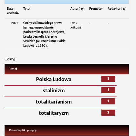
Data
Tytuł
Autor(rzy)
Promotor
Redaktor(rzy)
wydania
2021
Cechy stalinowskiego prawa
Osak,
-
-
karnego na podstawie
Mikołaj
podręcznika Igora Andrejewa,
Leszka Lernella i Jerzego
Sawickiego Prawo karne Polski
Ludowej z 1950 r.
Odkryj
Temat
1
Polska Ludowa
1
stalinizm
1
totalitarianism
1
totalitaryzm
Posiada pliki pozycji