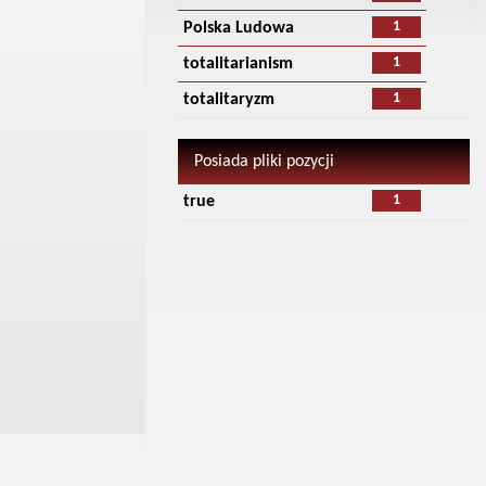
1
Polska Ludowa
1
totalitarianism
1
totalitaryzm
Posiada pliki pozycji
1
true