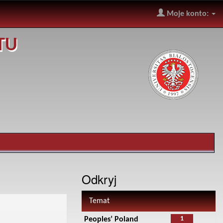
Moje konto:
TU
Odkryj
Temat
1
Peoples’ Poland