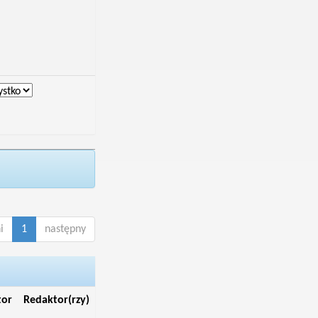
i
1
następny
tor
Redaktor(rzy)