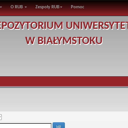
O RUB
Zespoły RUB
Pomoc
EPOZYTORIUM UNIWERSYTE
W BIAŁYMSTOKU