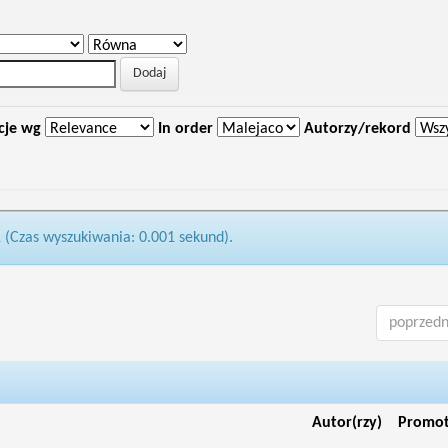
cje wg
In order
Autorzy/rekord
1 (Czas wyszukiwania: 0.001 sekund).
poprzedn
Autor(rzy)
Promo