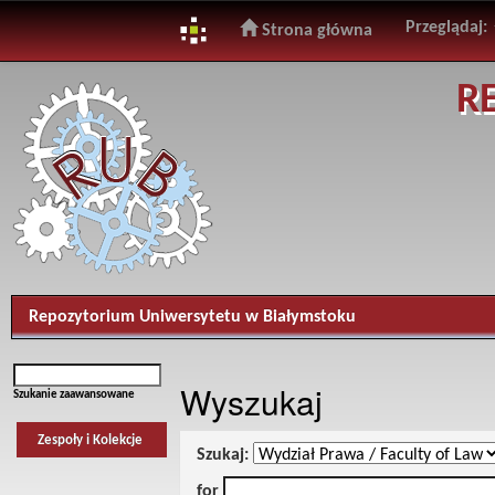
Przeglądaj:
Strona główna
Skip
R
navigation
Repozytorium Uniwersytetu w Białymstoku
Wyszukaj
Szukanie zaawansowane
Zespoły i Kolekcje
Szukaj:
for