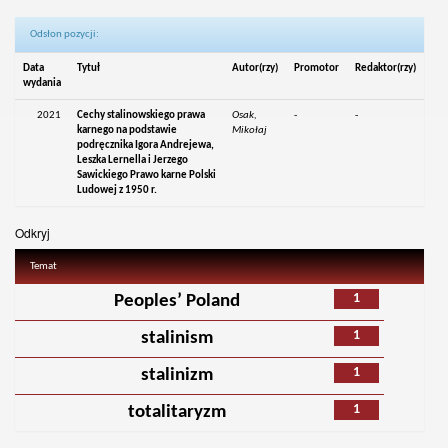
Odsłon pozycji:
Data
Tytuł
Autor(rzy)
Promotor
Redaktor(rzy)
wydania
2021
Cechy stalinowskiego prawa
Osak,
-
-
karnego na podstawie
Mikołaj
podręcznika Igora Andrejewa,
Leszka Lernella i Jerzego
Sawickiego Prawo karne Polski
Ludowej z 1950 r.
Odkryj
Temat
1
Peoples’ Poland
1
stalinism
1
stalinizm
1
totalitaryzm