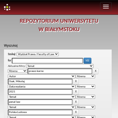
Skip
REPOZYTORIUM UNIWERSYTETU
navigation
W BIAŁYMSTOKU
Wyszukaj
Szukaj:
for
Aktualne filtry: